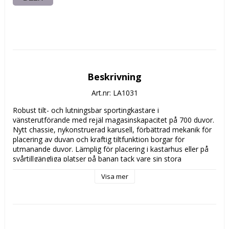
Beskrivning
Art.nr: LA1031
Robust tilt- och lutningsbar sportingkastare i 
vänsterutförande med rejäl magasinskapacitet på 700 duvor. 
Nytt chassie, nykonstruerad karusell, förbättrad mekanik för 
placering av duvan och kraftig tiltfunktion borgar för 
utmanande duvor. Lämplig för placering i kastarhus eller på 
svårtillgängliga platser på banan tack vare sin stora 
magasinskapacitet (se även 185 PC 12C Pro 550 vänster). 

Visa mer
Specifikation:

Antal duvor:  700

Typ av duvor:  Standard (110 mm)

Kastarfjäder:  Grå

Kastlängd:  Upp till 100 meter (beroende på kastarfjäder)
