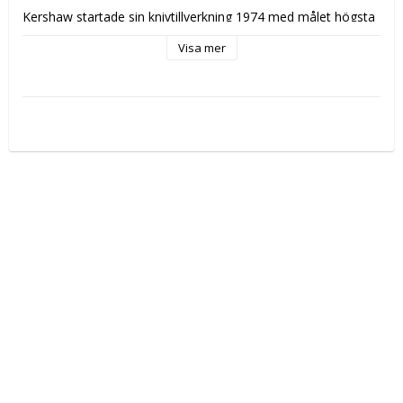
Kershaw startade sin knivtillverkning 1974 med målet högsta 
kvalitet, användbarhet och design. En kniv att vara stolt över. 

Visa mer
Bladets längd: 100 mm, total längd: 210 mm. Knivens vikt 93 
g, vikt med holster 142 g. Kershaw Lonerock Small Fixed 
täcks av Kershaw Lifetime Warranty.