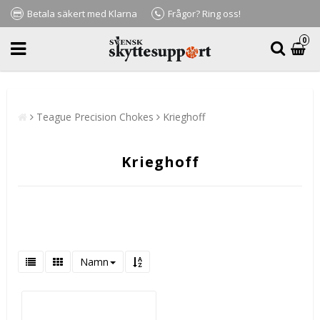
Betala säkert med Klarna
Frågor? Ring oss!
0
Teague Precision Chokes
Krieghoff
Krieghoff
Namn