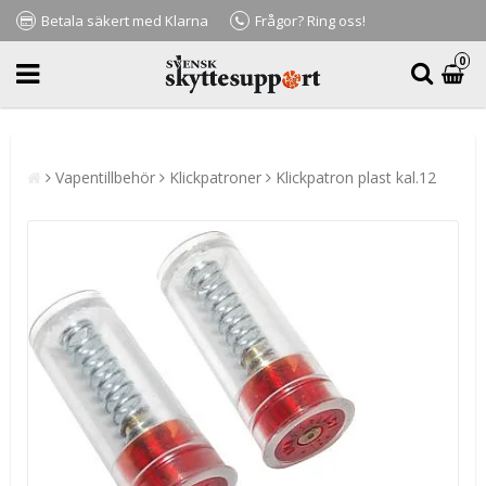
Betala säkert med Klarna
Frågor? Ring oss!
0
Vapentillbehör
Klickpatroner
Klickpatron plast kal.12